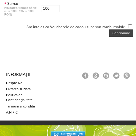
*
Suma:
(Valoarea trebuie să fie
intre 100 RON si 1000
RON)
Am înţeles ca Voucherele de cadou sunt non-rambursabile.
INFORMAŢII
Despre Noi
Livrarea si Plata
Politica de
Confidenţialitate
Termeni si conditii
A.N.P.C.