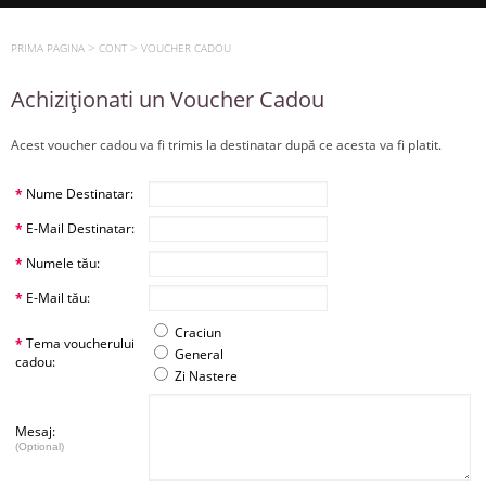
>
>
PRIMA PAGINA
CONT
VOUCHER CADOU
Achiziţionati un Voucher Cadou
Acest voucher cadou va fi trimis la destinatar după ce acesta va fi platit.
*
Nume Destinatar:
*
E-Mail Destinatar:
*
Numele tău:
*
E-Mail tău:
Craciun
*
Tema voucherului
General
cadou:
Zi Nastere
Mesaj:
(Optional)