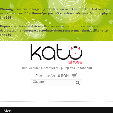
Warning
: "continue 2" targeting switch is equivalent to "break 2". Did you mean
to use "continue 3"? in
/home/pacpacro/kato-shoes.ro/vqmod/vqmod.php
on
line
566
Deprecated
: Array and string offset access syntax with curly braces is
deprecated in
/home/pacpacro/kato-shoes.ro/system/helper/utf8.php
on
line
650
Buna, vă puteți
autentifica
sau puteți crea un
cont nou
.
0 produs(e) - 0 RON
Menu