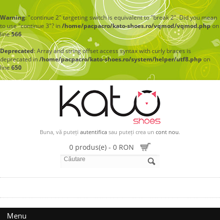
Warning
: "continue 2" targeting switch is equivalent to "break 2". Did you mean
to use "continue 3"? in
/home/pacpacro/kato-shoes.ro/vqmod/vqmod.php
on
line
566
Deprecated
: Array and string offset access syntax with curly braces is
deprecated in
/home/pacpacro/kato-shoes.ro/system/helper/utf8.php
on
line
650
Buna, vă puteți
autentifica
sau puteți crea un
cont nou
.
0 produs(e) - 0 RON
Menu