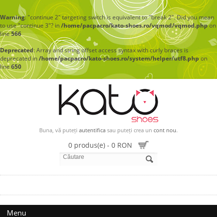
Warning
: "continue 2" targeting switch is equivalent to "break 2". Did you mean
to use "continue 3"? in
/home/pacpacro/kato-shoes.ro/vqmod/vqmod.php
on
line
566
Deprecated
: Array and string offset access syntax with curly braces is
deprecated in
/home/pacpacro/kato-shoes.ro/system/helper/utf8.php
on
line
650
Buna, vă puteți
autentifica
sau puteți crea un
cont nou
.
0 produs(e) - 0 RON
Menu