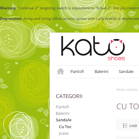
Warning
: "continue 2" targeting switch is equivalent to "break 2". Did you mean 
Deprecated
: Array and string offset access syntax with curly braces is deprecat
Pantofi
Balerini
Sandale
PRIMA PAGINA
CATEGORII
CU T
Pantofi
Balerini
Sandale
Listă
Cu Toc
Joase