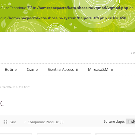
to use "continue 3"? in
/home/pacpacro/kato-shoes.ro/vqmod/vqmod.php
on 
ed in
/home/pacpacro/kato-shoes.ro/system/helper/utf8.php
on line
650
Bun
Botine
Cizme
Genti si Accesorii
Mireasa&Mire
>
>
SANDALE
CU TOC
OC
Sortare după:
Grid
Comparare Produse (0)