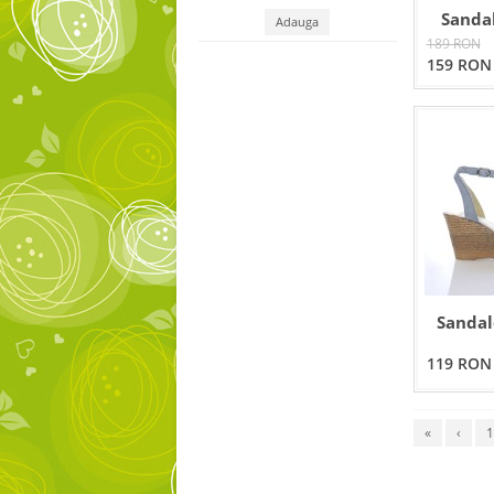
Sanda
189 RON
159 RON
Sandal
119 RON
«
‹
1