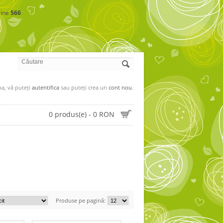
line
566
a, vă puteți
autentifica
sau puteți crea un
cont nou
.
0 produs(e) - 0 RON
Produse pe pagină: