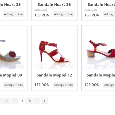
le Heart 25
Sandale Heart 26
Sandale Heart
189 RON
219 RON
Adauga in Cos
Adauga in Cos
Adauga 
139 RON
169 RON
e Mopiel 09
Sandale Mopiel 12
Sandale Mopie
159 RON
129 RON
Adauga in Cos
Adauga in Cos
Adauga 
2
3
4
5
›
»