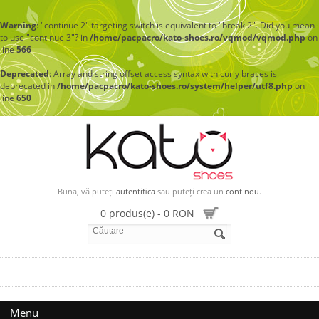
Warning
: "continue 2" targeting switch is equivalent to "break 2". Did you mean
to use "continue 3"? in
/home/pacpacro/kato-shoes.ro/vqmod/vqmod.php
on
line
566
Deprecated
: Array and string offset access syntax with curly braces is
deprecated in
/home/pacpacro/kato-shoes.ro/system/helper/utf8.php
on
line
650
Buna, vă puteți
autentifica
sau puteți crea un
cont nou
.
0 produs(e) - 0 RON
Menu