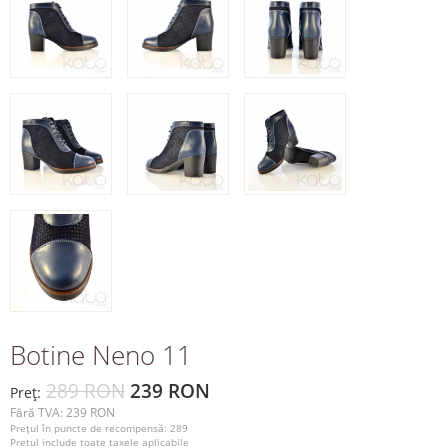
Botine Neno 11
289 RON
239 RON
Preţ:
Fără TVA: 239 RON
Preţul în puncte de recompensă: 289
Pretul include toate taxele aplicabile