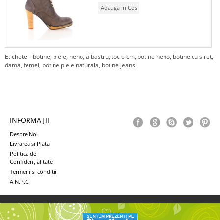
Adauga in Cos
Etichete:
botine
,
piele
,
neno
,
albastru
,
toc 6 cm
,
botine neno
,
botine cu siret
,
dama
,
femei
,
botine piele naturala
,
botine jeans
INFORMAŢII
Despre Noi
Livrarea si Plata
Politica de
Confidenţialitate
Termeni si conditii
A.N.P.C.