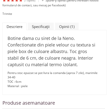
|
(
)
Spune-ţi opinia (pentru intrebari folositi
1 opinii
formularul de contact, sau mesaj pe Facebook)
Trimite
Descriere
Specificaţii
Opinii (1)
Botine
dama
cu siret
de la
Neno.
Confectionate din piele velour cu textura si
piele box de culoare albastru. Toc gros
stabil de 6 cm, de culoare neagra. Interior
captusit cu material termo izolant.
Pentru stoc epuizat se pot livra la comanda (aprox 7 zile), marimile
34-40
TOC : 6cm
Material : piele
Produse asemanatoare