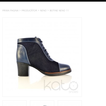
>
>
>
PRIMA PAGINA
PRODUCĂTOR
NENO
BOTINE NENO 11