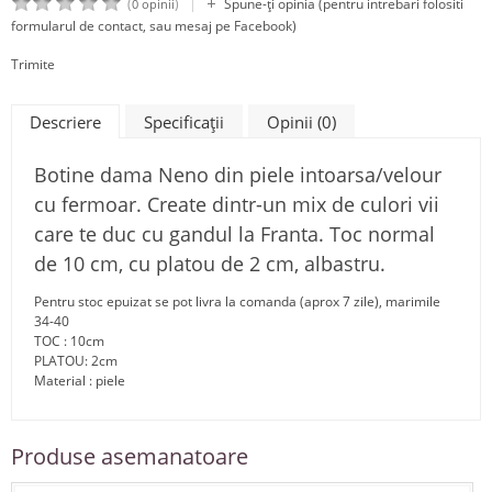
|
(
)
Spune-ţi opinia (pentru intrebari folositi
0 opinii
formularul de contact, sau mesaj pe Facebook)
Trimite
Descriere
Specificaţii
Opinii (0)
Botine dama Neno din piele intoarsa/velour
cu fermoar. Create dintr-un mix de culori vii
care te duc cu gandul la Franta. Toc normal
de 10 cm, cu platou de 2 cm, albastru.
Pentru stoc epuizat se pot livra la comanda (aprox 7 zile), marimile
34-40
TOC : 10cm
PLATOU: 2cm
Material : piele
Produse asemanatoare