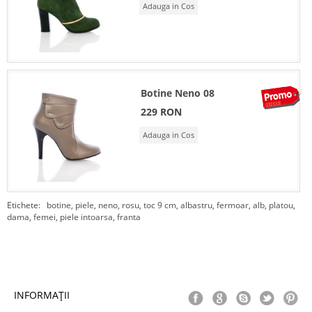
Adauga in Cos
Botine Neno 08
229 RON
Adauga in Cos
Etichete:
botine
,
piele
,
neno
,
rosu
,
toc 9 cm
,
albastru
,
fermoar
,
alb
,
platou
,
dama
,
femei
,
piele intoarsa
,
franta
INFORMAŢII