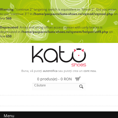
Warning
: "continue 2" targeting switch is equivalent to "break 2". Did you mean
to use "continue 3"? in
/home/pacpacro/kato-shoes.ro/vqmod/vqmod.php
on
line
566
Deprecated
: Array and string offset access syntax with curly braces is
deprecated in
/home/pacpacro/kato-shoes.ro/system/helper/utf8.php
on
line
650
Buna, vă puteți
autentifica
sau puteți crea un
cont nou
.
0 produs(e) - 0 RON
Menu