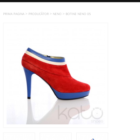
>
>
>
PRIMA PAGINA
PRODUCĂTOR
NENO
BOTINE NENO 05