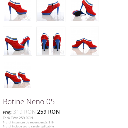
Botine Neno 05
319 RON
259 RON
Preţ:
Fără TVA: 259 RON
Preţul în puncte de recompensă: 319
Pretul include toate taxele aplicabile