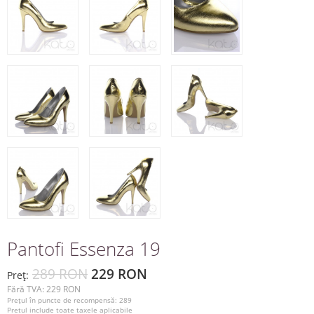
Pantofi Essenza 19
289 RON
229 RON
Preţ:
Fără TVA: 229 RON
Preţul în puncte de recompensă: 289
Pretul include toate taxele aplicabile