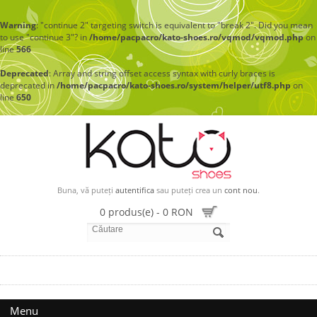
Warning
: "continue 2" targeting switch is equivalent to "break 2". Did you mean
to use "continue 3"? in
/home/pacpacro/kato-shoes.ro/vqmod/vqmod.php
on
line
566
Deprecated
: Array and string offset access syntax with curly braces is
deprecated in
/home/pacpacro/kato-shoes.ro/system/helper/utf8.php
on
line
650
Buna, vă puteți
autentifica
sau puteți crea un
cont nou
.
0 produs(e) - 0 RON
Menu