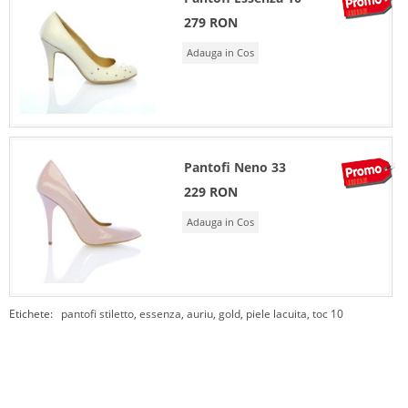
279 RON
Adauga in Cos
Pantofi Neno 33
229 RON
Adauga in Cos
Etichete:
pantofi stiletto
,
essenza
,
auriu
,
gold
,
piele lacuita
,
toc 10