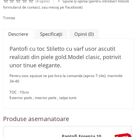
|
(
)
Spune-ţi opinia (pentru intrebari folositi
0 opinii
formularul de contact, sau mesaj pe Facebook)
Trimite
Descriere
Specificaţii
Opinii (0)
Pantofi cu toc Stiletto cu varf usor ascutit
realizati din piele gold.Model clasic, potrivit
unor tinue elegante.
Pentru stoc epuizat se pot livra la comanda (aprox 7 zile), marimile
34-40
TOC : 10cm
Exterior piele , interior piele , talpa tunit
Produse asemanatoare
Pantofi Essenza 10