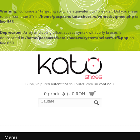
Warning
: "continue 2" targeting switch is equivalent to "break 2". Did you mean
to use "continue 3"? in
/home/pacpacro/kato-shoes.ro/vqmod/vqmod.php
on
line
566
Deprecated
: Array and string offset access syntax with curly braces is
deprecated in
/home/pacpacro/kato-shoes.ro/system/helper/utf8.php
on
line
650
Buna, vă puteți
autentifica
sau puteți crea un
cont nou
.
0 produs(e) - 0 RON
Menu