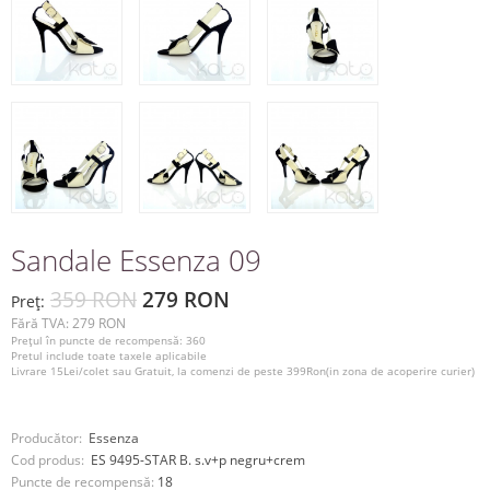
Sandale Essenza 09
359 RON
279 RON
Preţ:
Fără TVA: 279 RON
Preţul în puncte de recompensă: 360
Pretul include toate taxele aplicabile
Livrare 15Lei/colet sau Gratuit, la comenzi de peste 399Ron(in zona de acoperire curier)
Producător:
Essenza
Cod produs:
ES 9495-STAR B. s.v+p negru+crem
Puncte de recompensă:
18