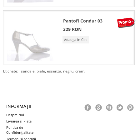
Pantofi Condur 03
329 RON
Adauga in Cos
Etichete:
sandale
,
piele
,
essenza
,
negru
,
crem
,
INFORMAŢII
Despre Noi
Livrarea si Plata
Politica de
Confidenţialitate
Termeni si conditii