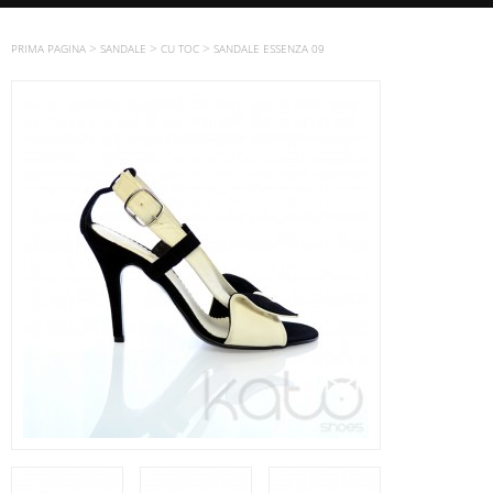
>
>
>
PRIMA PAGINA
SANDALE
CU TOC
SANDALE ESSENZA 09