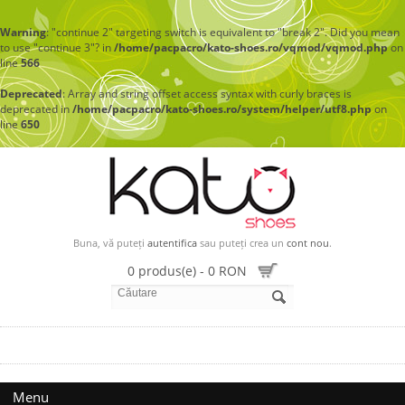
Warning
: "continue 2" targeting switch is equivalent to "break 2". Did you mean
to use "continue 3"? in
/home/pacpacro/kato-shoes.ro/vqmod/vqmod.php
on
line
566
Deprecated
: Array and string offset access syntax with curly braces is
deprecated in
/home/pacpacro/kato-shoes.ro/system/helper/utf8.php
on
line
650
Buna, vă puteți
autentifica
sau puteți crea un
cont nou
.
0 produs(e) - 0 RON
Menu