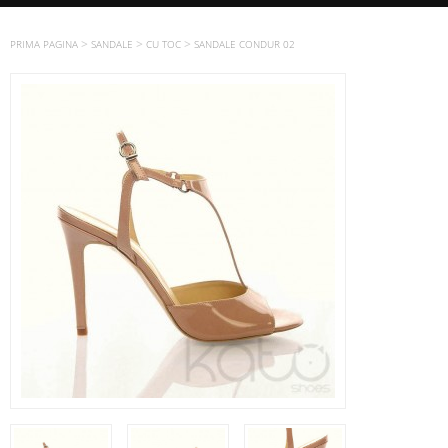
>
>
>
PRIMA PAGINA
SANDALE
CU TOC
SANDALE CONDUR 02